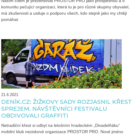
Naším cílem je prezentovat PROSTOR PRO jako prospěšnou a o
komunitu pečující organizaci, která tu je pro různé skupiny obyvatel,
má zkušenosti a usiluje o podporu všech, kdo stejně jako my chtějí
pomáhat.
21.6.2021
DENÍK.CZ: ŽIŽKOVY SADY ROZJASNIL KŘEST
SPREJEM. NÁVŠTĚVNÍCI FESTIVALU
OBDIVOVALI GRAFFITI
Netradiční křest si odbyl na letošním hradeckém „Divadelňáku“
mobilní klub neziskové organizace PROSTOR PRO. Nové jméno