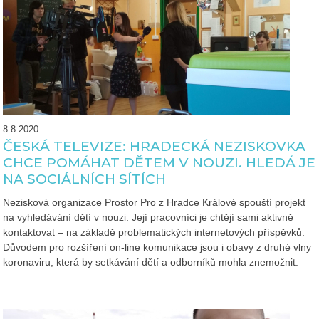
8.8.2020
ČESKÁ TELEVIZE: HRADECKÁ NEZISKOVKA
CHCE POMÁHAT DĚTEM V NOUZI. HLEDÁ JE
NA SOCIÁLNÍCH SÍTÍCH
Nezisková organizace Prostor Pro z Hradce Králové spouští projekt
na vyhledávání dětí v nouzi. Její pracovníci je chtějí sami aktivně
kontaktovat – na základě problematických internetových příspěvků.
Důvodem pro rozšíření on-line komunikace jsou i obavy z druhé vlny
koronaviru, která by setkávání dětí a odborníků mohla znemožnit.