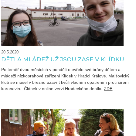
20.5.2020
DĚTI A MLÁDEŽ UŽ JSOU ZASE V KLÍDKU
Po téměř dvou měsících v pondělí otevřelo své brány dětem a
mládeži nízkoprahové zařízení Klídek v Hradci Králové. Malšovický
klub se musel v březnu uzavřít kvůli vládním opatřením proti šíření
koronaviru. Článek v online verzi Hradeckého deníku
ZDE
.