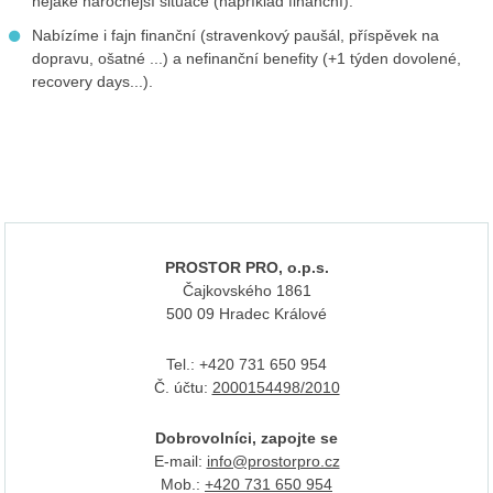
nějaké náročnější situace (například finanční).
Nabízíme i fajn finanční (stravenkový paušál, příspěvek na
dopravu, ošatné ...) a nefinanční benefity (+1 týden dovolené,
recovery days...).
PROSTOR PRO, o.p.s.
Čajkovského 1861
500 09 Hradec Králové
Tel.: +420 731 650 954
Č. účtu:
2000154498/2010
Dobrovolníci, zapojte se
E-mail:
info@prostorpro.cz
Mob.:
+420 731 650 954