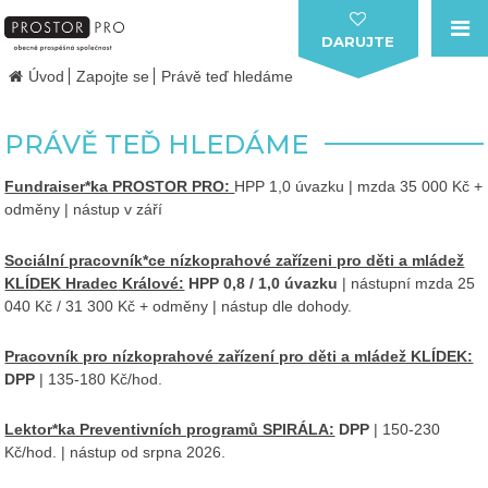
DARUJTE
Úvod
Zapojte se
Právě teď hledáme
PRÁVĚ TEĎ HLEDÁME
Fundraiser*ka PROSTOR PRO:
HPP 1,0 úvazku | mzda 35 000 Kč +
odměny | nástup v září
Sociální pracovník*ce nízkoprahové zařízeni pro děti a mládež
KLÍDEK Hradec
Králové:
HPP 0,8 / 1,0 úvazku
| nástupní mzda 25
040 Kč / 31 300 Kč + odměny | nástup dle dohody.
Pracovník pro nízkoprahové zařízení pro děti a mládež KLÍDEK:
DPP
| 135-180 Kč/hod.
Lektor*ka Preventivních programů SPIRÁLA:
DPP
| 150-230
Kč/hod. | nástup od srpna 2026.