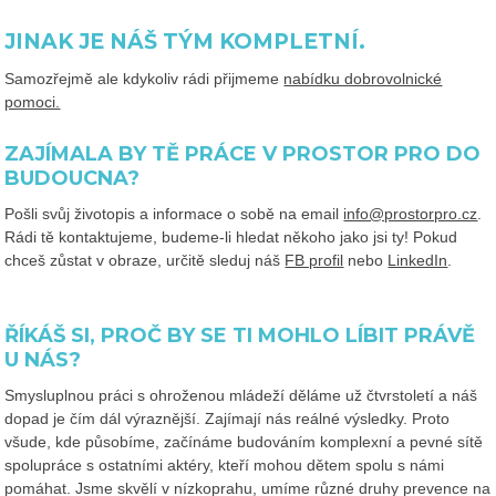
JINAK JE NÁŠ TÝM KOMPLETNÍ.
Samozřejmě ale kdykoliv rádi přijmeme
nabídku dobrovolnické
pomoci.
ZAJÍMALA BY TĚ PRÁCE V PROSTOR PRO DO
BUDOUCNA?
Pošli svůj životopis a informace o sobě na email
info@prostorpro.cz
.
Rádi tě kontaktujeme, budeme-li hledat někoho jako jsi ty! Pokud
chceš zůstat v obraze, určitě sleduj náš
FB profil
nebo
LinkedIn
.
ŘÍKÁŠ SI, PROČ BY SE TI MOHLO LÍBIT PRÁVĚ
U NÁS?
Smysluplnou práci s ohroženou mládeží děláme už čtvrstoletí a náš
dopad je čím dál výraznější. Zajímají nás reálné výsledky. Proto
všude, kde působíme, začínáme budováním komplexní a pevné sítě
spolupráce s ostatními aktéry, kteří mohou dětem spolu s námi
pomáhat. Jsme skvělí v nízkoprahu, umíme různé druhy prevence na