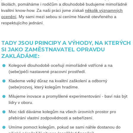
školách, pomáháme i rodičům a dlouhodobě budujeme mimořádně
kvalitní know-how. Za naši práci jsme získali
několik významných
ocenění
. My sami mezi sebou si ceníme hlavně otevřeného a
respektujícího jednání.
TADY JSOU PRINCIPY A VÝHODY, NA KTERÝCH
SI JAKO ZAMĚSTNAVATEL OPRAVDU
ZAKLÁDÁME:
Kolegové dlouhodobě oceňují mimořádně vstřícné a na
(sebe)péči nastavené pracovní prostředí.
Klademe velký důraz na kvalitní zaškolení a odborný
(sebe)rozvoj, který kolegům hradíme.
Milujeme inovace a promyšlené experimentování - baví nás být
lídry v oboru.
Moc rádi dáváme kolegům na všech úrovních prostor pro
přebírání vlastní zodpovědnosti a sebeřízení.
Umíme pomoct kolegům, pokud se sami náhle dostanou do