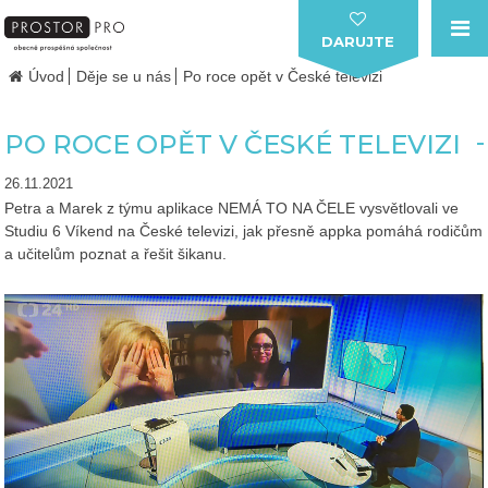
DARUJTE
Úvod
Děje se u nás
Po roce opět v České televizi
PO ROCE OPĚT V ČESKÉ TELEVIZI
26.11.2021
Petra a Marek z týmu aplikace NEMÁ TO NA ČELE vysvětlovali ve
Studiu 6 Víkend na České televizi, jak přesně appka pomáhá rodičům
a učitelům poznat a řešit šikanu.