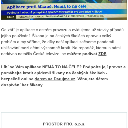
Od září je aplikace v ostrém provozu a evidujeme už stovky případů
jejího používání. Šikana je na českých školách opravdu velký
problém a my věříme, že díky naší aplikaci začneme pandemii
ubližování mezi dětmi významně krotit. Na reportáž, kterou s námi
nedávno natočila Česká televize, se
můžete podívat
ZDE
.
Líbí se Vám aplikace NEMÁ TO NA ČELE? Podpořte její provoz a
pomáhejte krotit epidemii šikany na českých školách -
bezpečně online
darem na Darujme.cz
. Věnujete dětem
dospívání bez šikany.
PROSTOR PRO, o.p.s.