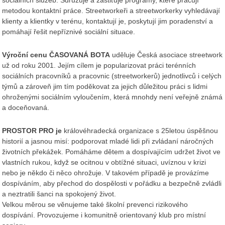
metodou kontaktní práce. Streetworkeři a streetworkerky vyhledávají
klienty a klientky v terénu, kontaktují je, poskytují jim poradenství a
pomáhají řešit nepříznivé sociální situace.
Výroční cenu ČASOVANÁ BOTA
uděluje Česká asociace streetwork
už od roku 2001. Jejím cílem je popularizovat práci terénních
sociálních pracovníků a pracovnic (streetworkerů) jednotlivců i celých
týmů a zároveň jim tím poděkovat za jejich důležitou práci s lidmi
ohroženými sociálním vyloučením, která mnohdy není veřejně známá
a doceňovaná.
PROSTOR PRO je
královéhradecká organizace s 25letou úspěšnou
historií a jasnou misí: podporovat mladé lidi při zvládaní náročných
životních překážek. Pomáháme dětem a dospívajícím udržet život ve
vlastních rukou, když se ocitnou v obtížné situaci, uvíznou v krizi
nebo je někdo či něco ohrožuje. V takovém případě je provázíme
dospíváním, aby přechod do dospělosti v pořádku a bezpečně zvládli
a neztratili šanci na spokojený život.
Velkou měrou se věnujeme také školní prevenci rizikového
dospívání. Provozujeme i komunitně orientovaný klub pro místní