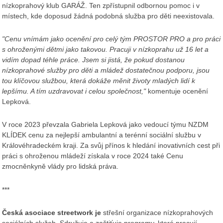
nízkoprahový klub GARÁŽ. Ten zpřístupnil odbornou pomoc i v
místech, kde doposud žádná podobná služba pro děti neexistovala.
"Cenu vnímám jako ocenění pro celý tým PROSTOR PRO a pro práci
s ohroženými dětmi jako takovou. Pracuji v nízkoprahu už 16 let a
vidím dopad téhle práce. Jsem si jistá, že pokud dostanou
nízkoprahové služby pro děti a mládež dostatečnou podporu, jsou
tou klíčovou službou, která dokáže měnit životy mladých lidí k
lepšímu. A tím uzdravovat i celou společnost,"
komentuje ocenění
Lepková.
V roce 2023 převzala Gabriela Lepková jako vedoucí týmu NZDM
KLÍDEK cenu za nejlepší ambulantní a terénní sociální službu v
Královéhradeckém kraji. Za svůj přínos k hledání inovativních cest při
práci s ohroženou mládeží získala v roce 2024 také Cenu
zmocněnkyně vlády pro lidská práva.
***
Česká asociace streetwork
je
střešní organizace nízkoprahových
sociálních služeb. Sdružuje a zaštiťuje programy, které pracují