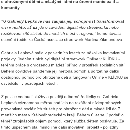
s ohroženými dětmi a mladými lidmi na úrovni municipalit a
komunity.
"U Gabriely Lepkové nás zaujala její schopnost transformovat
vizi v realitu, ať už
jde o zavádění digitálního streetworku nebo
rozšiřování sítě služeb do menších měst v regionu,"
komentovala
ocenění ředitelka Česká asociace streetwork Martina Zikmundová.
Gabriela Lepková stála v posledních letech za několika inovativními
projekty. Jedním z nich byl digitální streetwork Online v KLÍDKU -
terénní práce s ohroženou mládeží přímo v prostředí sociálních sítí.
Během covidové pandemie její metoda pomohla udržet na dálku
dostupnou pomoc pro ohrožené děti a fungování Online v KLÍDKU se
osvědčilo i v pozdějších letech.
Z pozice vedoucí služby a později odborné ředitelky se Gabriela
Lepková významnou měrou podílela na rozšíření nízkoprahových
preventivně sociálních služeb pro ohrožené děti a mladé lidi do 7
menších měst v Královéhradeckém kraji. Během 6 let se jí podařilo
téměř ztrojnásobit objem pomoci, který služba dětem poskytuje. Za
tímto úspěchem stál mimo jiné další inovativní projekt - pojízdný